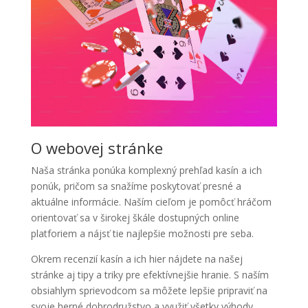
O webovej stránke
Naša stránka ponúka komplexný prehľad kasín a ich
ponúk, pričom sa snažíme poskytovať presné a
aktuálne informácie. Naším cieľom je pomôcť hráčom
orientovať sa v širokej škále dostupných online
platforiem a nájsť tie najlepšie možnosti pre seba.
Okrem recenzií kasín a ich hier nájdete na našej
stránke aj tipy a triky pre efektívnejšie hranie. S naším
obsiahlym sprievodcom sa môžete lepšie pripraviť na
svoje herné dobrodružstvo a využiť všetky výhody,