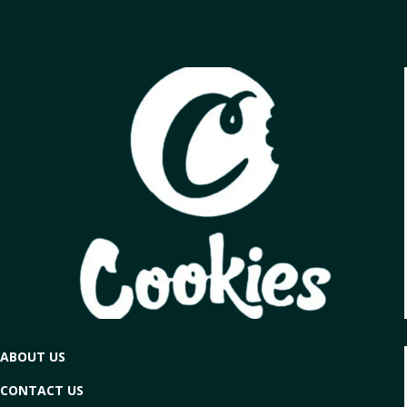
ABOUT US
CONTACT US