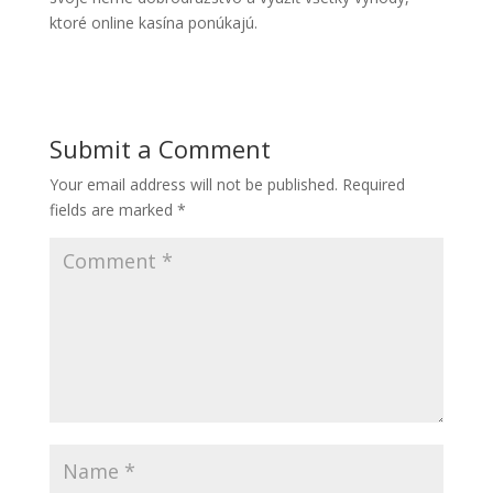
ktoré online kasína ponúkajú.
Submit a Comment
Your email address will not be published.
Required
fields are marked
*